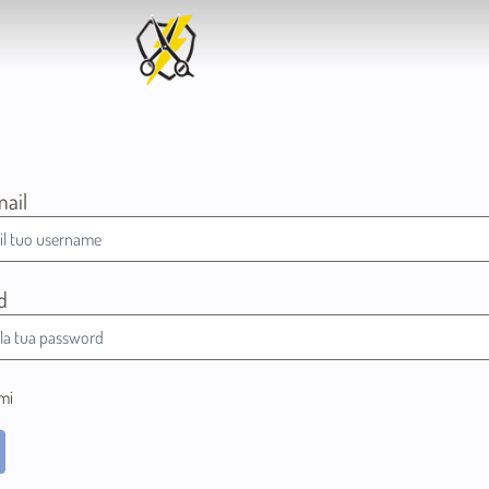
mail
d
mi