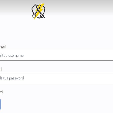
mail
d
mi