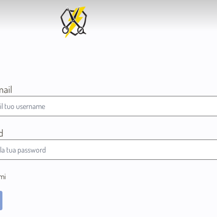
mail
d
mi