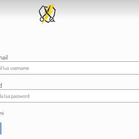
mail
d
mi