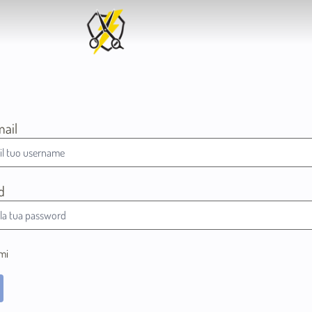
mail
d
mi