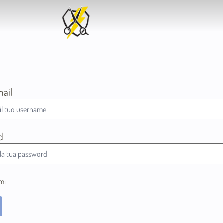
mail
d
mi